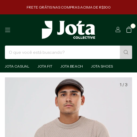
FRETE GRÁTIS NAS COMPRAS ACIMA DE R$300
0
JOTA CASUAL
JOTA FIT
JOTA BEACH
JOTA SHOES
1
/
3