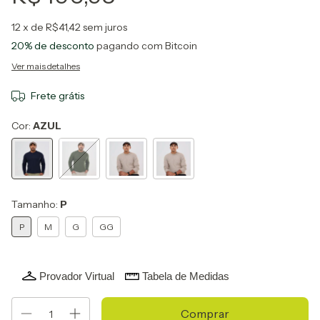
12
x de
R$41,42
sem juros
20% de desconto
pagando com Bitcoin
Ver mais detalhes
Frete grátis
Cor:
AZUL
Tamanho:
P
P
M
G
GG
Provador Virtual
Tabela de Medidas