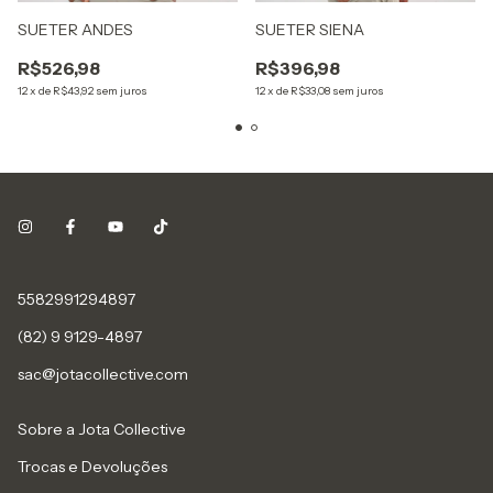
SUETER ANDES
SUETER SIENA
R$526,98
R$396,98
12
x
de
R$43,92
sem juros
12
x
de
R$33,08
sem juros
5582991294897
(82) 9 9129-4897
sac@jotacollective.com
Sobre a Jota Collective
Trocas e Devoluções